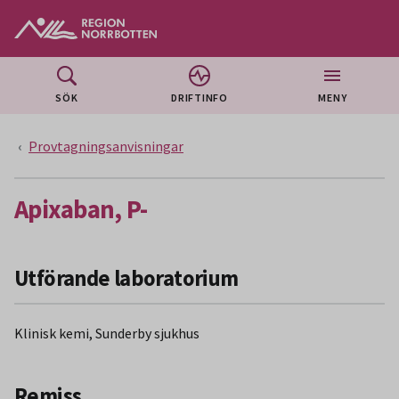
Gå till huvudmeny
Gå till övergripande innehåll
Gå till sidfoten
SÖK
DRIFTINFO
MENY
Provtagningsanvisningar
Apixaban, P-
Utförande laboratorium
Klinisk kemi, Sunderby sjukhus
Remiss