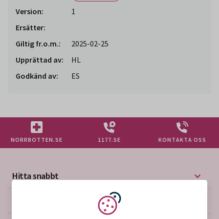
Version:
1
Ersätter:
Giltig fr.o.m.:
2025-02-25
Upprättad av:
HL
Godkänd av:
ES
NORRBOTTEN.SE
1177.SE
KONTAKTA OSS
Hitta snabbt
Mer på vårdgivarwebben
Vi använder kakor