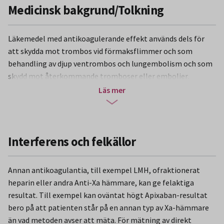
Medicinsk bakgrund/Tolkning
Läkemedel med antikoagulerande effekt används dels för
att skydda mot trombos vid förmaksflimmer och som
behandling av djup ventrombos och lungembolism och som
skydd mot återkommande tromboser eller embolier.
Apixaban tillhör gruppen NOAK preparat och är en kraftfull
Läs mer
och specifik hämmare av faktor Xa med reversibel effekt.
Apixaban har flera olika elimineringsvägar. Halveringstiden
är ca 12 timmar. Vanligtvis behöver inte läkemedelseffekten
monitoreras men i vissa situationer kan mätningen av
Interferens och felkällor
effekten behövas, exempelvis i samband med blödning, vid
nedsatt njurfunktion, inför operativa ingrepp, hos patienter
Annan antikoagulantia, till exempel LMH, ofraktionerat
med extremt avvikande kroppsvikt eller misstänkt
heparin eller andra Anti-Xa hämmare, kan ge felaktiga
intoxikation. I denna metod mäts den faktor Xa-hämmande
resultat. Till exempel kan oväntat högt Apixaban-resultat
aktiviteten i patientens plasma. Genom jämförelse med en
bero på att patienten står på en annan typ av Xa-hämmare
specifik referenskurva kan koncentrationen av hämmare
än vad metoden avser att mäta. För mätning av direkt