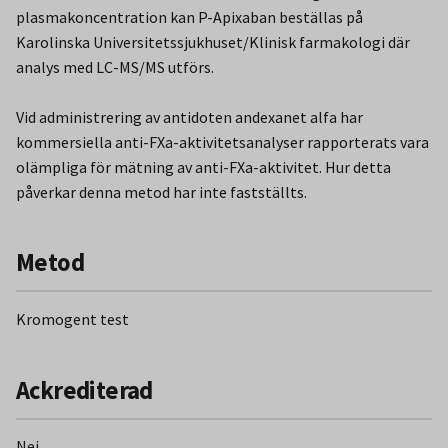
översättas i en masskoncentration av läkemedlet i denna
plasmakoncentration kan P-Apixaban beställas på
metod.
Karolinska Universitetssjukhuset/Klinisk farmakologi där
analys med LC-MS/MS utförs.
Vid oväntat högt värde kan detta bero på att patienten står
på annan typ av fXa-hämmare än vad metoden avser att
Vid administrering av antidoten andexanet alfa har
mäta. Mätning av direkt plasmakoncentration av apixaban
kommersiella anti-FXa-aktivitetsanalyser rapporterats vara
utförs vid Karolinska Universitetssjukhuset/Klinisk
olämpliga för mätning av anti-FXa-aktivitet. Hur detta
farmakologi med LC-MS/MS teknik.
påverkar denna metod har inte fastställts.
Metod
Kromogent test
Ackrediterad
Nej