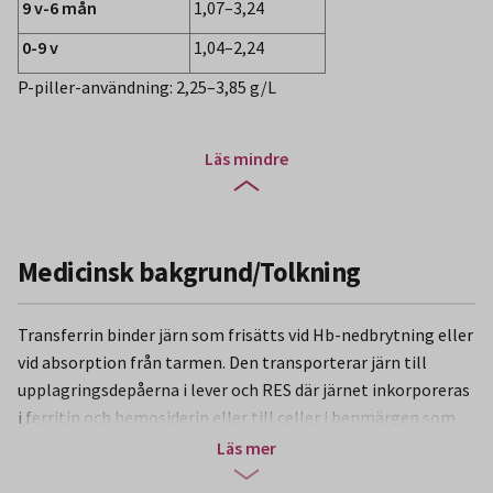
9 v-6 mån
1,07–3,24
0-9 v
1,04–2,24
P-piller-användning: 2,25–3,85 g/L
Läs mindre
Medicinsk bakgrund/Tolkning
Transferrin binder järn som frisätts vid Hb-nedbrytning eller
vid absorption från tarmen. Den transporterar järn till
upplagringsdepåerna i lever och RES där järnet inkorporeras
i ferritin och hemosiderin eller till celler i benmärgen som
syntetiserar järninnehållande föreningar, till exempel
Läs mer
hemoglobin.