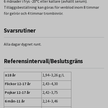
6 månader i frys -20°C eller kallare (avhällt serum).
Tilläggsbeställning kan göras för venblod inom 8 timmar
för gelrör och 4 timmar trombinrör.
Svarsrutiner
Alla dagar dygnet runt.
Referensintervall/Beslutsgräns
≥18 år
1,94–3,26 g/L
Flickor 12-17 år
2,43–4,30
Pojkar 12-17 år
2,42–3,75
6 mån-11 år
2,14–3,46