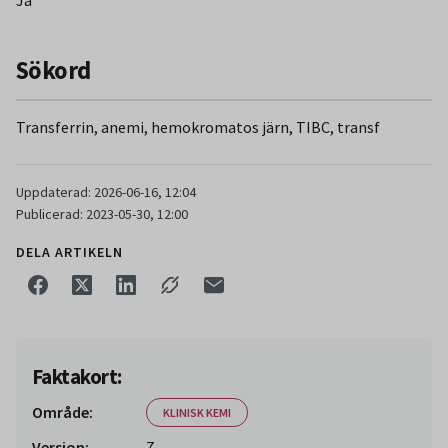
med hjälp av järnkoncentrationen i förhållande till den
totala järnbindande kapaciteten. Denna beräkning utförs
när S-Järn och S-Transferrin är beställda i kombination. Vid
Sökord
järnbrist ses låg järnmättnad. Vid abnormt stora järndepåer
är koncentrationen av transferrin normal men
Transferrin, anemi, hemokromatos järn, TIBC, transf
järnmättnaden är mer än 0,80.
Uppdaterad: 2026-06-16, 12:04
Publicerad: 2023-05-30, 12:00
DELA ARTIKELN
Faktakort:
Område:
KLINISK KEMI
Version:
7