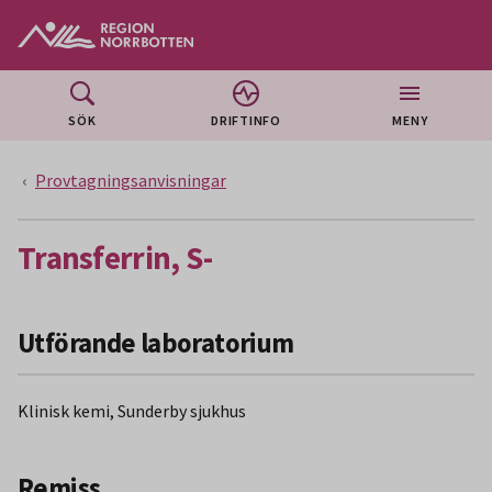
Gå till huvudmeny
Gå till övergripande innehåll
Gå till sidfoten
SÖK
DRIFTINFO
MENY
Provtagningsanvisningar
Transferrin, S-
Utförande laboratorium
Klinisk kemi, Sunderby sjukhus
Remiss