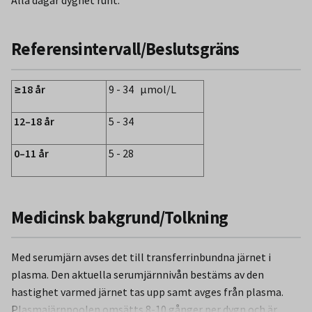
Referensintervall/Beslutsgräns
≥18 år
9 - 34 µmol/L
12–18 år
5 - 34
0–11 år
5 - 28
Medicinsk bakgrund/Tolkning
Med serumjärn avses det till transferrinbundna järnet i
plasma. Den aktuella serumjärnnivån bestäms av den
hastighet varmed järnet tas upp samt avges från plasma.
Plasmajärnpoolen omsätts 8-10 gånger per dygn och är