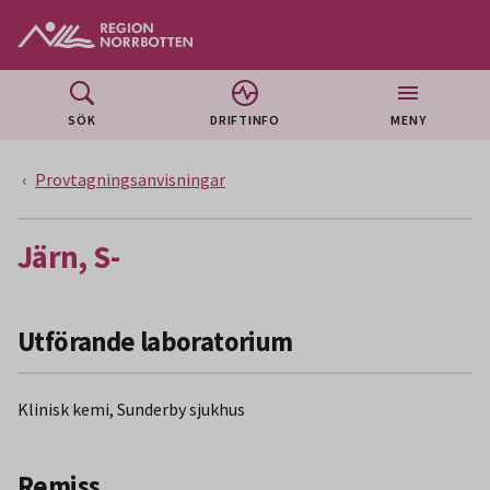
Gå till huvudmeny
Gå till övergripande innehåll
Gå till sidfoten
SÖK
DRIFTINFO
MENY
Provtagningsanvisningar
Järn, S-
Utförande laboratorium
Klinisk kemi, Sunderby sjukhus
Remiss