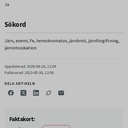
beräknas med hjälp av järnkoncentrationen i förhållande till
Ja
den totala järnbindande kapaciteten. Denna beräkning
utförs när S-Järn och S-Transferrin är beställda i
Sökord
kombination. Vid järnbrist ses låg transferrinmättnad. Vid
abnormt stora järndepåer är koncentrationen av transferrin
normal, men transferrinmättnaden är mer än 0,80.
Järn, anemi, Fe, hemokromatos, järnbrist, järnförgiftning,
järnintoxikation
Uppdaterad: 2026-06-16, 12:04
Publicerad: 2023-05-30, 12:00
DELA ARTIKELN
Faktakort: