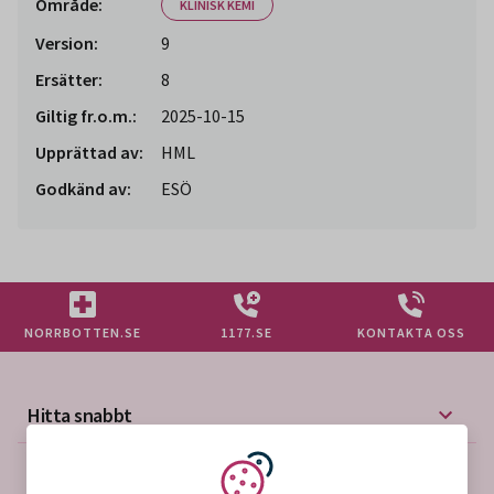
Område:
KLINISK KEMI
Version:
9
Ersätter:
8
Giltig fr.o.m.:
2025-10-15
Upprättad av:
HML
Godkänd av:
ESÖ
NORRBOTTEN.SE
1177.SE
KONTAKTA OSS
Hitta snabbt
Mer på vårdgivarwebben