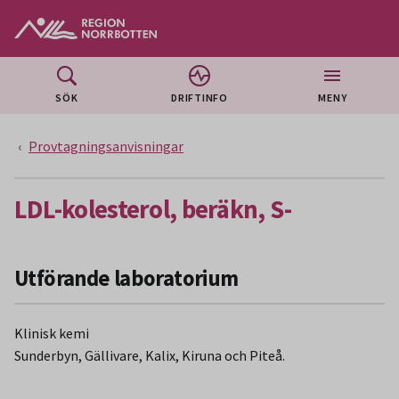
Gå till huvudmeny
Gå till övergripande innehåll
Gå till sidfoten
SÖK
DRIFTINFO
MENY
Provtagningsanvisningar
LDL-kolesterol, beräkn, S-
Utförande laboratorium
Klinisk kemi
Sunderbyn, Gällivare, Kalix, Kiruna och Piteå.