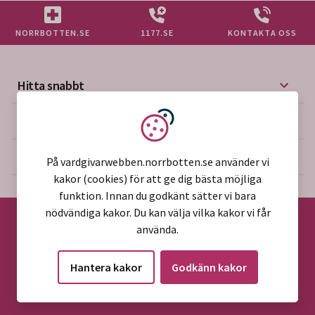
NORRBOTTEN.SE
1177.SE
KONTAKTA OSS
Hitta snabbt
Mer på vårdgivarwebben
Vi använder kakor
Om webbplatsen
På vardgivarwebben.norrbotten.se använder vi
kakor (cookies) för att ge dig bästa möjliga
funktion. Innan du godkänt sätter vi bara
nödvändiga kakor. Du kan välja vilka kakor vi får
använda.
©2026 Region Norrbotten
Hantera kakor
Godkänn kakor
Alla rättigheter reserverade