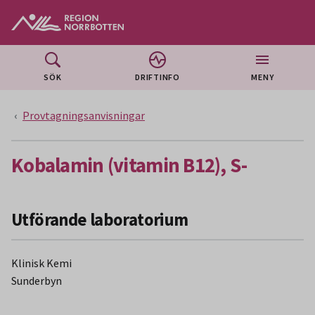
Gå till huvudmeny
Gå till övergripande innehåll
Gå till sidfoten
SÖK
DRIFTINFO
MENY
Provtagningsanvisningar
Kobalamin (vitamin B12), S-
Utförande laboratorium
Klinisk Kemi
Sunderbyn