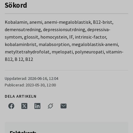
Sökord
Neurologiska symtom kan föreligga utan samtidiga
hematologiska tecken på brist. Brist kan föreligga trots
värden inom referensområdet och homocystein bör
Kobalamin, anemi, anemi-megaloblastisk, B12-brist,
bestämmas för säkrare diagnostik.
demensutredning, depressionsutrdning, depressiva-
symtom, glossit, homocystein, IF, intrinsic-factor,
kobalaminbrist, malabsorption, megaloblastisk-anemi,
metyltetrahydrofolat, myelopati, polyneuropati, vitamin-
B12, B 12, B12
Uppdaterad: 2026-06-16, 12:04
Publicerad: 2023-05-30, 12:00
DELA ARTIKELN