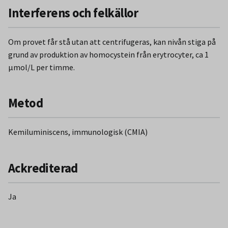
MTHFR-genen ger homocysteinstegring.
Interferens och felkällor
Vid nedsatt njurfunktion stiger homocystein på grund av
Om provet får stå utan att centrifugeras, kan nivån stiga på
minskad clearance upp till i storleksordningen dubbla övre
grund av produktion av homocystein från erytrocyter, ca 1
referensgränsen. Vissa läkemedel kan ge lätt förhöjda
µmol/L per timme.
värden (till exempel metotrexat, karbamazepin, fenytoin).
Homocystein är också en oberoende riskmarkör för hjärt-
kärlsjukdom, stroke och tromboser.
Metod
Mycket höga koncentrationer (>100 µmol/L) kan ses vid
Kemiluminiscens, immunologisk (CMIA)
vissa ärftliga sjukdomar, homocystinurier.
Ackrediterad
Ja