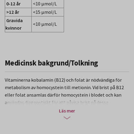
0-12 år
<10 µmol/L
>12 år
<15 µmol/L
Gravida
<10 µmol/L
kvinnor
Medicinsk bakgrund/Tolkning
Vitaminerna kobalamin (B12) och folat är nödvändiga för
metabolism av homocystein till metionin. Vid brist på B12
eller folat ansamlas därför homocystein i blodet och kan
användas diagnostiskt för att påvisa brist på dessa
vitaminer. Metylmalonsyra (MMA) ingår i metabolismen av
Läs mer
B12 och stiger endast vid B12-brist
(adenosylkobalaminbrist). Även funktionell folatbrist med
S-Folat <15 nmol/L hos homozygoter för mutation i