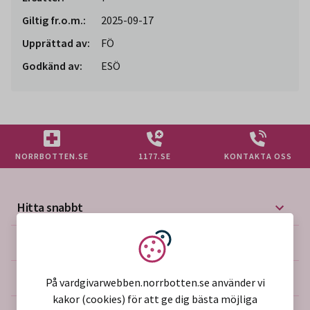
Giltig fr.o.m.:
2025-09-17
Upprättad av:
FÖ
Godkänd av:
ESÖ
NORRBOTTEN.SE
1177.SE
KONTAKTA OSS
Hitta snabbt
Mer på vårdgivarwebben
Vi använder kakor
Om webbplatsen
På vardgivarwebben.norrbotten.se använder vi
kakor (cookies) för att ge dig bästa möjliga