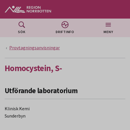
Gå till huvudmeny
Gå till övergripande innehåll
Gå till sidfoten
SÖK
DRIFTINFO
MENY
Provtagningsanvisningar
Homocystein, S-
Utförande laboratorium
Klinisk Kemi
Sunderbyn