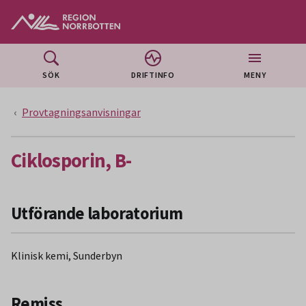
Gå till huvudmeny
Gå till övergripande innehåll
Gå till sidfoten
SÖK
DRIFTINFO
MENY
Provtagningsanvisningar
Ciklosporin, B-
Utförande laboratorium
Klinisk kemi, Sunderbyn
Remiss