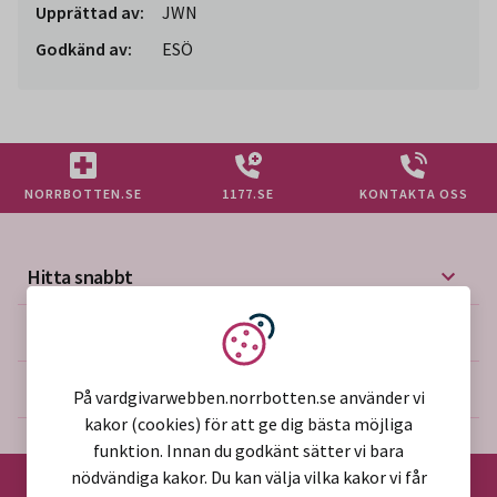
Upprättad av:
JWN
Godkänd av:
ESÖ
NORRBOTTEN.SE
1177.SE
KONTAKTA OSS
Hitta snabbt
Mer på vårdgivarwebben
Vi använder kakor
Om webbplatsen
På vardgivarwebben.norrbotten.se använder vi
kakor (cookies) för att ge dig bästa möjliga
funktion. Innan du godkänt sätter vi bara
nödvändiga kakor. Du kan välja vilka kakor vi får