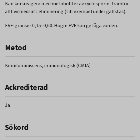
Kan korsreagera med metaboliter av cyclosporin, framför
nedsatt njurfunktion som kan förbli bestående. Därtill finns
allt vid nedsatt eliminering (till exempel under gallstas).
risk för leverskada och andra biverkningar. För låga
koncentrationer kan innebära risk för avstötning. All
EVF-gränser 0,15–0,60. Högre EVF kan ge låga värden.
immunsuppressiv behandling innebär i sig ökad risk för
infektioner. Cyklosporin interagerar farmakokinetiskt och
Metod
farmakodynamiskt med många andra läkemedel. Alla
mediciner som stimulerar CYP3A4 i levern, sänker
cyklosporinnivån, exempelvis: Feno-barbital, Fenytoin,
Kemiluminiscens, immunologisk (CMIA)
Karbamazepin. Mediciner som inhiberar CYP3A4 i levern
höjer cyklosporinnivån, exempelvis: Erytromycin.
Ackrediterad
Ja
Sökord