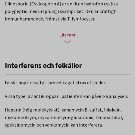
Ciklosporin (Cyklosporin A) är en liten hydrofob cyklisk
polypeptid med ursprung i svampriket. Den är kraftigt
immunhämmande, främst via T-lymfocyter.
Cyklosprorin används som immunsuppressivt läkemedel
Läs mer
dels vid till exempel autoimmuna sjukdomar, dels i samband
med organtransplantationer och för att förhindra
avstötning.
Interferens och felkällor
Den terapeutiska nivån är individuell och vid
transplantationer styrs nivån främst beroende på
Falskt högt resultat: provet taget strax efter dos.
tidpunkten från transplantationen. Man måste också beakta
vilken provtagningsrutin som tillämpats. Maximal
Vissa typer av antikroppar i patienten kan påverka analysen.
koncentration nås vanligen inom 1-2 timmar. Mer än 6
månader efter njurtransplantation används vanligen
Heparin (hög molekylvikt), kanamycin B-sulfat, lidokain,
riktområdet 50-150 μg/L för dalvärden (morgonprov).
mykofenolsyra, mykofenolsyra-glukoronid, fenobarbital,
spektinomycin och vankomycin kan interferera.
För höga doser och då följaktligen höga koncentrationer
innebär allvarliga risker för biverkningar. Den allvarligaste är