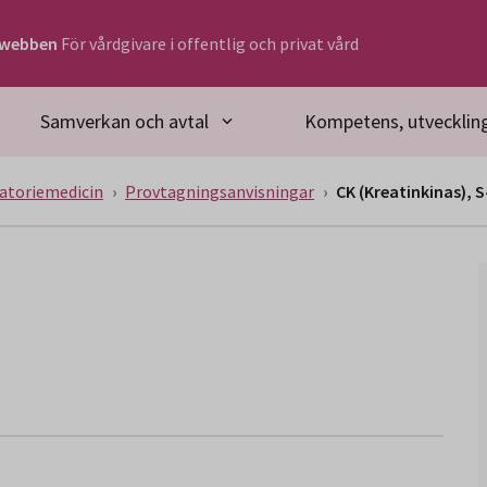
rwebben
För vårdgivare i offentlig och privat vård
Samverkan och avtal
Kompetens, utveckling
atoriemedicin
Provtagningsanvisningar
CK (Kreatinkinas), S