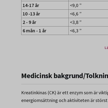
14-17 år
<9,0 ”
10 -13 år
<6,6 ”
2 - 9 år
<3,8 ”
6 mån - 1 år
<6,3 ”
L
Medicinsk bakgrund/Tolkni
Kreatinkinas (CK) är ett enzym som är vikti
energiomsättning och aktiviteten är störst