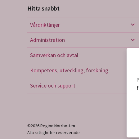
Hitta snabbt
Vårdriktlinjer
Vård
Administration
Admi
Samverkan och avtal
Sam
Kompetens, utveckling, forskning
Kom
P
Service och support
f
Serv
©2026 Region Norrbotten
Alla rättigheter reserverade