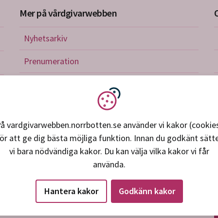
Mer på vårdgivarwebben
Nyhetsarkiv
riktlinjer
Prenumeration
nistration
Utbildningskalender
verkan och avtal
Vi använder kakor
petens, utveckling, forskning
å vardgivarwebben.norrbotten.se använder vi kakor (cookie
ör att ge dig bästa möjliga funktion. Innan du godkänt sätt
ice och support
vi bara nödvändiga kakor. Du kan välja vilka kakor vi får
använda.
Hantera kakor
Godkänn kakor