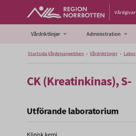
Gå till huvudmeny
Gå till övergripande innehåll
Gå till sidfoten
Vårdgiva
Vårdriktlinjer
Administration
Startsida Vårdgivarwebben
Vårdriktlinjer
Labor
CK (Kreatinkinas), S-
Utförande laboratorium
Klinisk kemi