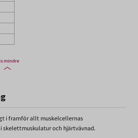
äs mindre
ng
gt i framför allt muskelcellernas
 i skelettmuskulatur och hjärtvävnad.