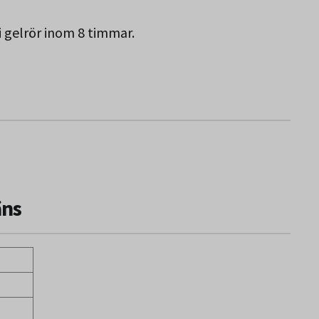
i gelrör inom 8 timmar.
äns