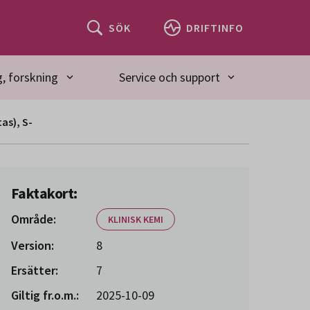
SÖK
DRIFTINFO
, forskning
Service och support
tas), S-
Faktakort:
Område:
KLINISK KEMI
Version:
8
Ersätter:
7
Giltig fr.o.m.:
2025-10-09