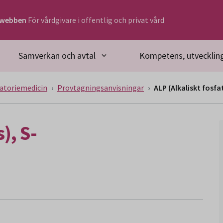
rwebben
För vårdgivare i offentlig och privat vård
Samverkan och avtal
Kompetens, utveckling
atoriemedicin
Provtagningsanvisningar
ALP (Alkaliskt fosfa
), S-