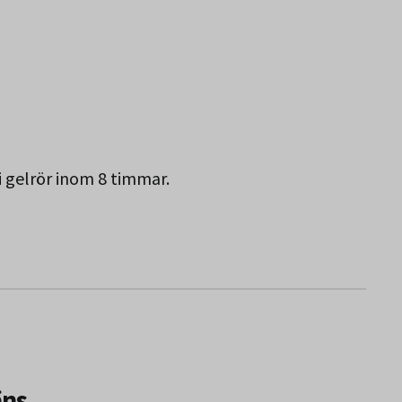
i gelrör inom 8 timmar.
äns