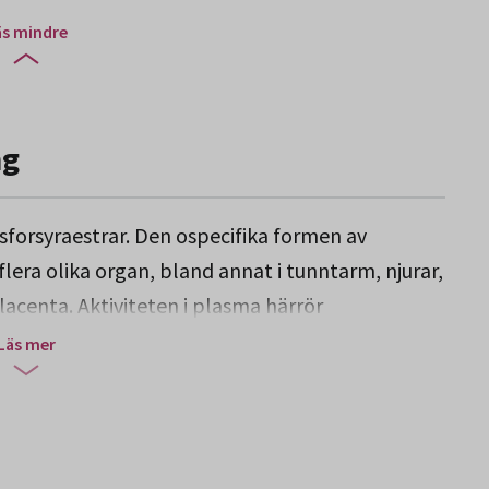
äs mindre
ng
sforsyraestrar. Den ospecifika formen av
lera olika organ, bland annat i tunntarm, njurar,
placenta. Aktiviteten i plasma härrör
a och från osteoblasterna hos barn och ungdom.
Läs mer
on, där nivån som uppnås beror på graden av
rakit, skelettmetastaser) samt vid
eten stiger fosfatasaktiviteten i serum genom