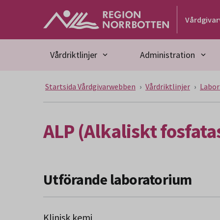
Gå till huvudmeny
Gå till övergripande innehåll
Gå till sidfoten
Vårdgiva
Vårdriktlinjer
Administration
Startsida Vårdgivarwebben
Vårdriktlinjer
Labor
ALP (Alkaliskt fosfatas
Utförande laboratorium
Klinisk kemi