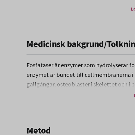
L
Medicinsk bakgrund/Tolkni
Fosfataser är enzymer som hydrolyserar fo
enzymet är bundet till cellmembranerna i f
gallgångar, osteoblaster i skelettet och i 
huvudsakligen från gallgångarna hos vuxn
Förhöjda värden ses vid gallvägsobstrukti
stasinslag och vid skelettsjukdom (osteit, 
hyperparathyreoidism. I slutet av gravidit
Metod
tillskott av placentafosfatas.