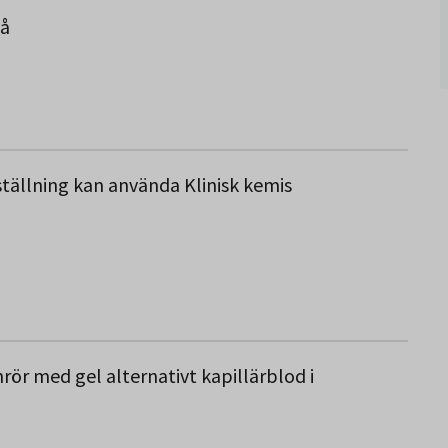
eå
eställning kan använda Klinisk kemis
ör med gel alternativt kapillärblod i