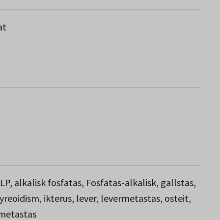
at
LP, alkalisk fosfatas, Fosfatas-alkalisk, gallstas,
eoidism, ikterus, lever, levermetastas, osteit,
ttmetastas