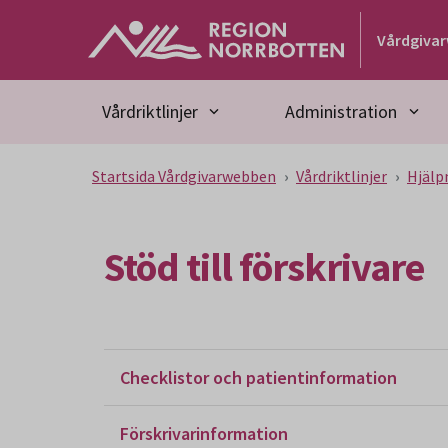
Gå till huvudmeny
Gå till övergripande innehåll
Gå till sidfoten
Vårdgiva
Vårdriktlinjer
Administration
Startsida Vårdgivarwebben
Vårdriktlinjer
Hjälp
Stöd till förskrivare
Checklistor och patientinformation
Förskrivarinformation