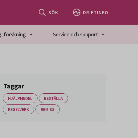
SÖK
DRIFTINFO
, forskning
Service och support
Taggar
HJÄLPMEDEL
BESTÄLLA
REGELVERK
REMISS