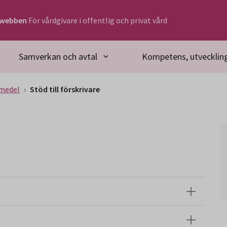
rwebben
För vårdgivare i offentlig och privat vård
Samverkan och avtal
Kompetens, utveckling
medel
Stöd till förskrivare