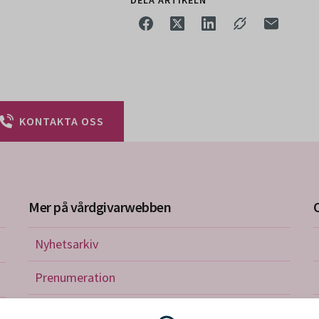
KONTAKTA OSS
Mer på vårdgivarwebben
Nyhetsarkiv
riktlinjer
Prenumeration
nistration
Utbildningskalender