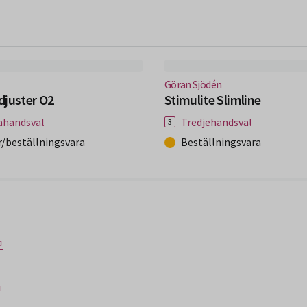
fönster)
(Nytt fönster)
Göran Sjödén
Adjuster O2
Stimulite Slimline
ahandsval
Tredjehandsval
r/beställningsvara
Beställningsvara
⏎
⏎