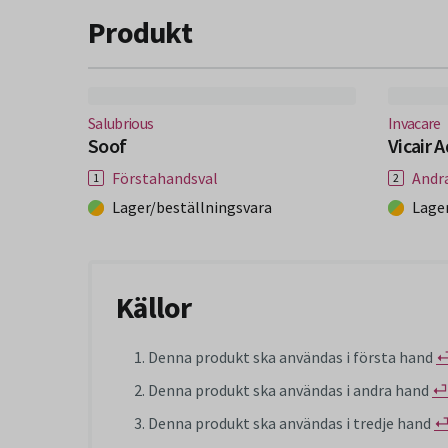
Produkt
(Nytt fönster)
(Nytt 
Salubrious
Invacare
Soof
Vicair 
Förstahandsval
Andr
Lager/beställningsvara
Lage
Källor
Denna produkt ska användas i första hand
Denna produkt ska användas i andra hand
⏎
Denna produkt ska användas i tredje hand