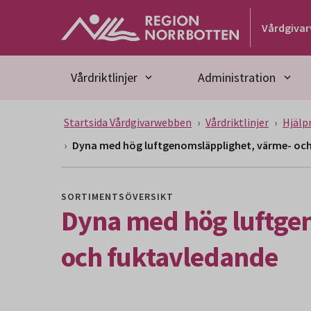
Gå till huvudmeny
Gå till övergripande innehåll
Gå till sidfoten
Vårdgiva
Vårdriktlinjer
Administration
Startsida Vårdgivarwebben
Vårdriktlinjer
Hjälp
Dyna med hög luftgenomsläpplighet, värme- oc
SORTIMENTSÖVERSIKT
Dyna med hög luftge
och fuktavledande