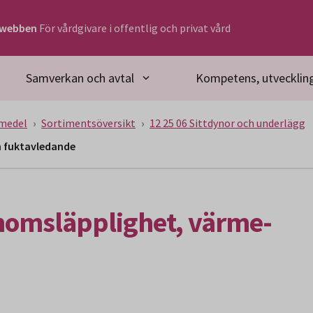
rwebben
För vårdgivare i offentlig och privat vård
Samverkan och avtal
Kompetens, utveckling
medel
Sortimentsöversikt
12 25 06 Sittdynor och underlägg
h fuktavledande
nomsläpplighet, värme-