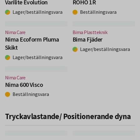
Varilite Evolution
ROHO 1R
Lager/beställningsvara
Beställningsvara
(Nytt fönster)
(Nytt fönster)
Nima Care
Bima Plastteknik
Nima Ecoform Pluma
Bima Fjäder
Skikt
Lager/beställningsvara
Lager/beställningsvara
(Nytt fönster)
Nima Care
Nima 600 Visco
Beställningsvara
Tryckavlastande/ Positionerande dyna