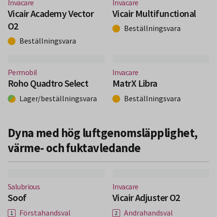
(Nytt fönster)
(Nytt fönster)
Invacare
Invacare
Vicair Academy Vector
Vicair Multifunctional
O2
Beställningsvara
Beställningsvara
(Nytt fönster)
(Nytt fönster)
Permobil
Invacare
Roho Quadtro Select
MatrX Libra
Lager/beställningsvara
Beställningsvara
Dyna med hög luftgenomsläpplighet,
värme- och fuktavledande
(Nytt fönster)
(Nytt fönster)
Salubrious
Invacare
Soof
Vicair Adjuster O2
Förstahandsval
Andrahandsval