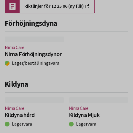
Riktlinjer för 12 25 06 (ny flik)
Förhöjningsdyna
(Nytt fönster)
Nima Care
Nima Förhöjningsdynor
Lager/beställningsvara
Kildyna
(Nytt fönster)
(Nytt fönster)
Nima Care
Nima Care
Kildyna hård
Kildyna Mjuk
Lagervara
Lagervara