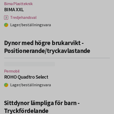
(Nytt fönster)
Bima Plastteknik
BIMA XXL
Tredjehandsval
Lager/beställningsvara
Dynor med högre brukarvikt -
Positionerande/tryckavlastande
(Nytt fönster)
Permobil
ROHO Quadtro Select
Lager/beställningsvara
Sittdynor lämpliga för barn -
Tryckfördelande