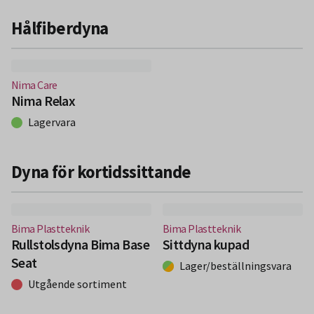
Hålfiberdyna
(Nytt fönster)
Nima Care
Nima Relax
Lagervara
Dyna för kortidssittande
(Nytt fönster)
(Nytt fönster)
Bima Plastteknik
Bima Plastteknik
Rullstolsdyna Bima Base
Sittdyna kupad
Seat
Lager/beställningsvara
Utgående sortiment