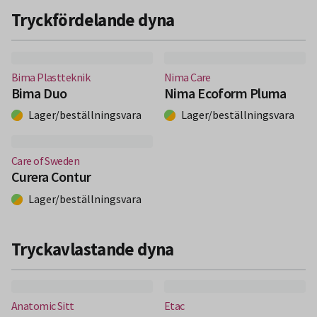
Tryckfördelande dyna
(Nytt fönster)
(Nytt fönster)
Bima Plastteknik
Nima Care
Bima Duo
Nima Ecoform Pluma
Lager/beställningsvara
Lager/beställningsvara
(Nytt fönster)
Care of Sweden
Curera Contur
Lager/beställningsvara
Tryckavlastande dyna
(Nytt fönster)
(Nytt fönster)
Anatomic Sitt
Etac