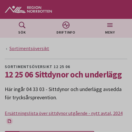
Gå till huvudmeny
Gå till övergripande innehåll
Gå till sidfoten
SÖK
DRIFTINFO
MENY
Sortimentsöversikt
SORTIMENTSÖVERSIKT 12 25 06
12 25 06 Sittdynor och underlägg
Här ingår 04 33 03 - Sittdynor och underlägg avsedda
för trycksårsprevention.
Ersättningslista över sittdynor utgående - nytt avtal, 2024