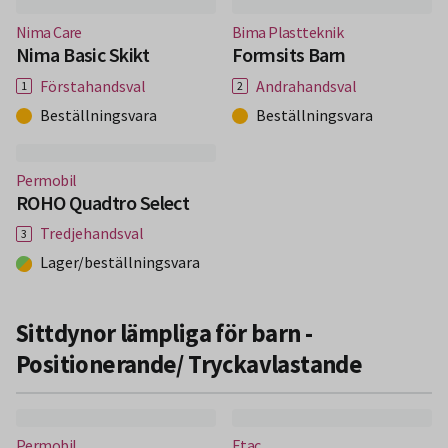
(Nytt fönster)
(Nytt fönster)
Nima Care
Bima Plastteknik
Nima Basic Skikt
Formsits Barn
Förstahandsval
Andrahandsval
Beställningsvara
Beställningsvara
(Nytt fönster)
Permobil
ROHO Quadtro Select
Tredjehandsval
Lager/beställningsvara
Sittdynor lämpliga för barn -
Positionerande/ Tryckavlastande
(Nytt fönster)
(Nytt fönster)
Permobil
Etac