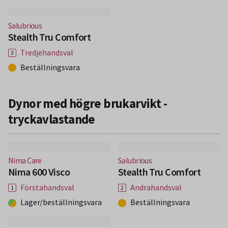
(Nytt fönster)
Salubrious
Stealth Tru Comfort
Tredjehandsval
Beställningsvara
Dynor med högre brukarvikt -
tryckavlastande
(Nytt fönster)
(Nytt fönster)
Nima Care
Salubrious
Nima 600 Visco
Stealth Tru Comfort
Förstahandsval
Andrahandsval
Lager/beställningsvara
Beställningsvara