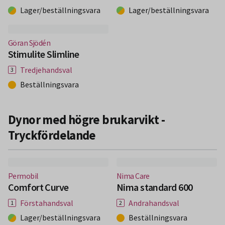
Lager/beställningsvara
Lager/beställningsvara
(Nytt fönster)
Göran Sjödén
Stimulite Slimline
Tredjehandsval
Beställningsvara
Dynor med högre brukarvikt -
Tryckfördelande
(Nytt fönster)
(Nytt fönster)
Permobil
Nima Care
Comfort Curve
Nima standard 600
Förstahandsval
Andrahandsval
Lager/beställningsvara
Beställningsvara