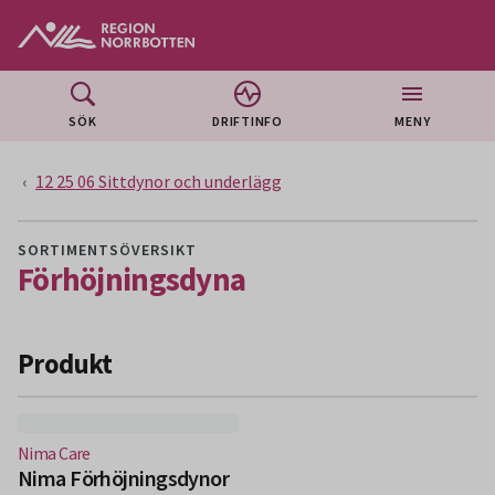
Gå till huvudmeny
Gå till övergripande innehåll
Gå till sidfoten
SÖK
DRIFTINFO
MENY
12 25 06 Sittdynor och underlägg
SORTIMENTSÖVERSIKT
Förhöjningsdyna
Produkt
(Nytt fönster)
Nima Care
Nima Förhöjningsdynor