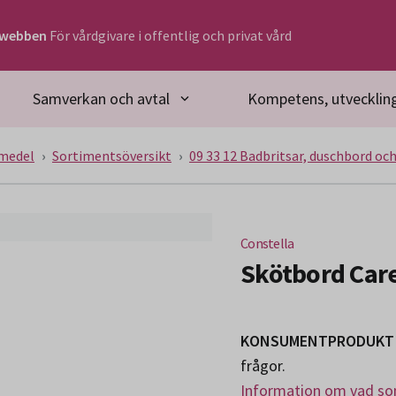
rwebben
För vårdgivare i offentlig och privat vård
Samverkan och avtal
Kompetens, utveckling
medel
Sortimentsöversikt
09 33 12 Badbritsar, duschbord oc
Constella
Skötbord Car
KONSUMENTPRODUKT 
frågor.
Information om vad som