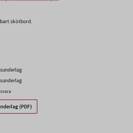
kbart skötbord.
gsunderlag
gsunderlag
gsvara
underlag (PDF)