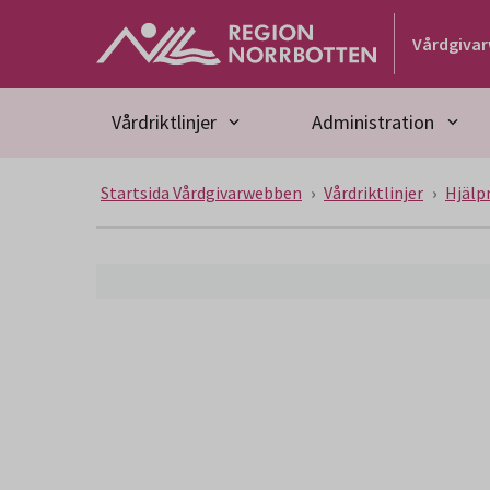
Gå till huvudmeny
Gå till övergripande innehåll
Gå till sidfoten
Vårdgiva
Vårdriktlinjer
Administration
Startsida Vårdgivarwebben
Vårdriktlinjer
Hjälp