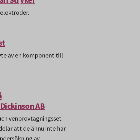
elektroder.
st
yte av en komponent till
å
 Dickinson AB
uch venprovtagningsset
lar att de ännu inte har
undersökning av