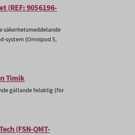
et (REF: 9056196-
de säkerhetsmeddelande
pod-system (Omnipod 5,
ån Timik
de gällande felaktig (för
Tech (FSN-QMT-