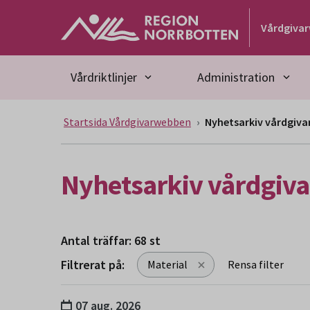
Gå till huvudmeny
Gå till övergripande innehåll
Gå till sidfoten
Vårdgiva
Vårdriktlinjer
Administration
Startsida Vårdgivarwebben
Nyhetsarkiv vårdgiv
Nyhetsarkiv vårdgiv
Antal träffar: 68 st
Filtrerat på:
Material
Rensa filter
Sökresultat
07 aug. 2026