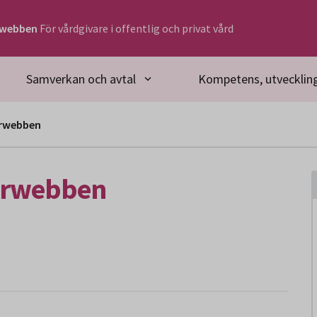
rwebben
För vårdgivare i offentlig och privat vård
Samverkan och avtal
Kompetens, utveckling
arwebben
arwebben