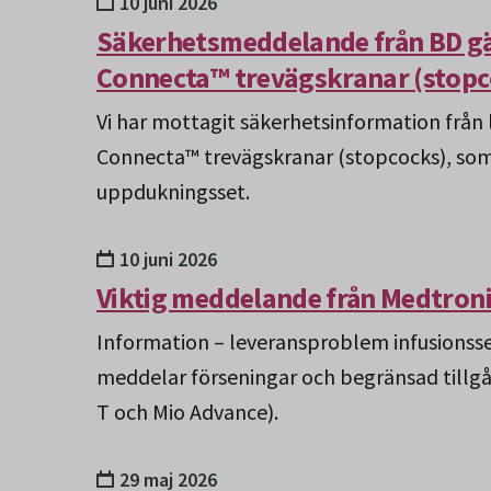
10 juni 2026
Säkerhetsmeddelande från BD g
Connecta™ trevägskranar (stopc
Vi har mottagit säkerhetsinformation från
Connecta™ trevägskranar (stopcocks), som i
uppdukningsset.
10 juni 2026
Viktig meddelande från Medtron
Information – leveransproblem infusionss
meddelar förseningar och begränsad tillgå
T och Mio Advance).
29 maj 2026