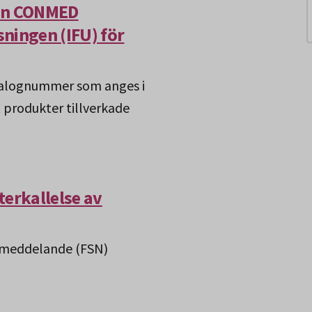
rån CONMED
ningen (IFU) för
talognummer som anges i
 produkter tillverkade
terkallelse av
tsmeddelande (FSN)