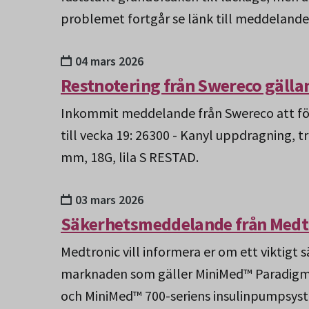
problemet fortgår se länk till meddelande
04 mars 2026
Restnotering från Swereco gälla
Inkommit meddelande från Swereco att föl
till vecka 19: 26300 - Kanyl uppdragning, t
mm, 18G, lila S RESTAD.
03 mars 2026
Säkerhetsmeddelande från Medt
Medtronic vill informera er om ett viktigt
marknaden som gäller MiniMed™ Paradigm
och MiniMed™ 700-seriens insulinpumpsys