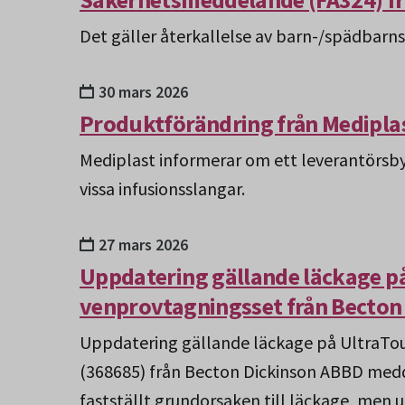
Det gäller återkallelse av barn-/spädbarns
30 mars 2026
Produktförändring från Medipla
Mediplast informerar om ett leverantörsb
vissa infusionsslangar.
27 mars 2026
Uppdatering gällande läckage p
venprovtagningsset från Becton
Uppdatering gällande läckage på UltraTo
(368685) från Becton Dickinson ABBD medde
fastställt grundorsaken till läckage, men 