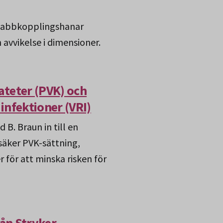
 snabbkopplingshanar
 avvikelse i dimensioner.
teter (PVK) och
infektioner (VRI)
B. Braun in till en
säker PVK-sättning,
 för att minska risken för
ån Stryker