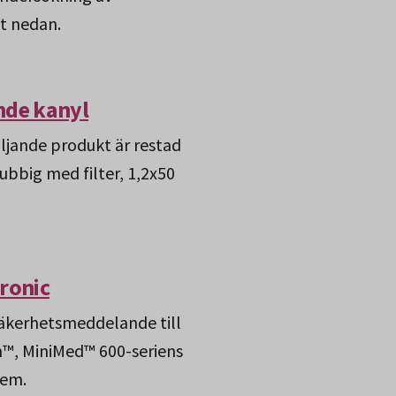
t nedan.
nde kanyl
jande produkt är restad
rubbig med filter, 1,2x50
ronic
 säkerhetsmeddelande till
™, MiniMed™ 600-seriens
tem.