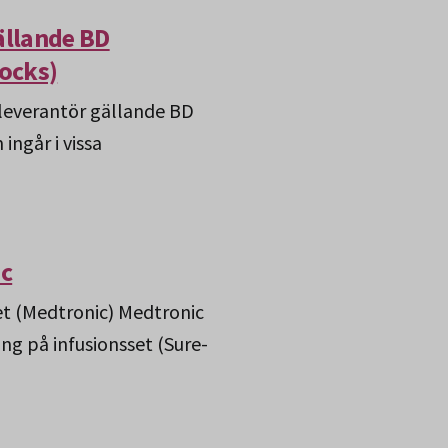
ällande BD
ocks)
 leverantör gällande BD
ngår i vissa
ic
et (Medtronic) Medtronic
ng på infusionsset (Sure-