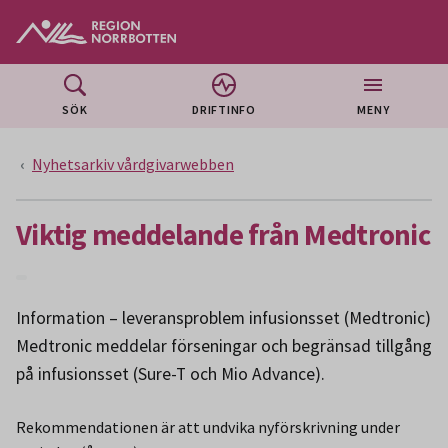
Gå till huvudmeny
Gå till övergripande innehåll
Gå till sidfoten
SÖK
DRIFTINFO
MENY
Nyhetsarkiv vårdgivarwebben
Viktig meddelande från Medtronic
Information – leveransproblem infusionsset (Medtronic)
Medtronic meddelar förseningar och begränsad tillgång
på infusionsset (Sure-T och Mio Advance).
Rekommendationen är att undvika nyförskrivning under