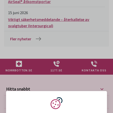
AirSeal® åtkomstportar
15 juni 2026
Viktigt säkerhetsmeddelande – återkallelse av
svalgtuber (Intersurgical)
Fler nyheter
NORRBOTTEN.SE
1177.SE
KONTAKTA OSS
Hitta snabbt
Mer på vårdgivarwebben
Vi använder kakor