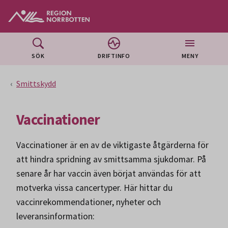
Gå till huvudmeny
Gå till övergripande innehåll
Gå till sidfoten
SÖK
DRIFTINFO
MENY
Smittskydd
Vaccinationer
Vaccinationer är en av de viktigaste åtgärderna för
att hindra spridning av smittsamma sjukdomar. På
senare år har vaccin även börjat användas för att
motverka vissa cancertyper. Här hittar du
vaccinrekommendationer, nyheter och
leveransinformation: