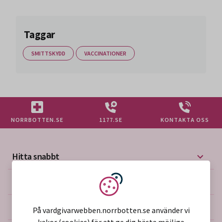
Taggar
SMITTSKYDD
VACCINATIONER
NORRBOTTEN.SE
1177.SE
KONTAKTA OSS
Hitta snabbt
Mer på vårdgivarwebben
Vi använder kakor
Om webbplatsen
På vardgivarwebben.norrbotten.se använder vi