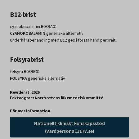
B12-brist
cyanokobalamin B03BA01
CYANOKOBALAMIN
generiska alternativ
Underhållsbehandling med B12 ges i första hand peroralt.
Folsyrabrist
folsyra B03BB01
FOLSYRA
generiska alternativ
Reviderat: 2026
Faktaägare: Norrbottens läkemedelskommitté
För mer information
Nationellt kliniskt kunskapsstöd
(vardpersonal.1177.se)