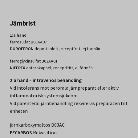
Järnbrist
1:a hand
ferrosulfat B03AA07
DUROFERON
depottablett, receptfritt, ej förmån
ferroglycinsulfat B03AA01
NIFEREX
enterokapsel, receptfritt, ej förmån
2:a hand – intravenös behandling
Vid intolerans mot perorala järnpreparat eller aktiv
inflammatorisk systemsjukdom.
Vid parenteral järnbehandling rekvireras preparaten till
enheten.
järnkarboxymaltos B03AC
FECARBOS
Rekvisition