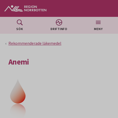
Gå till huvudmeny
Gå till övergripande innehåll
Gå till sidfoten
SÖK
DRIFTINFO
MENY
Rekommenderade läkemedel
Anemi