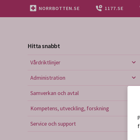
NORRBOTTEN.SE
1177.SE
Hitta snabbt
Vårdriktlinjer
Vård
Administration
Admi
Samverkan och avtal
Sam
Kompetens, utveckling, forskning
Kom
P
Service och support
f
Serv