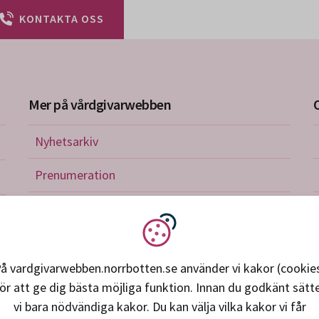
KONTAKTA OSS
Mer på vårdgivarwebben
Nyhetsarkiv
riktlinjer
Prenumeration
nistration
Utbildningskalender
verkan och avtal
Vi använder kakor
petens, utveckling, forskning
å vardgivarwebben.norrbotten.se använder vi kakor (cookie
ör att ge dig bästa möjliga funktion. Innan du godkänt sätt
ice och support
vi bara nödvändiga kakor. Du kan välja vilka kakor vi får