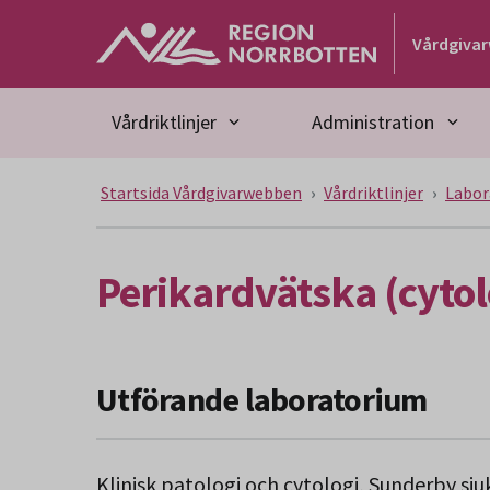
Gå till huvudmeny
Gå till övergripande innehåll
Gå till sidfoten
Vårdgiva
Vårdriktlinjer
Administration
Startsida Vårdgivarwebben
Vårdriktlinjer
Labor
Perikardvätska (cytol
Utförande laboratorium
Klinisk patologi och cytologi, Sunderby sj