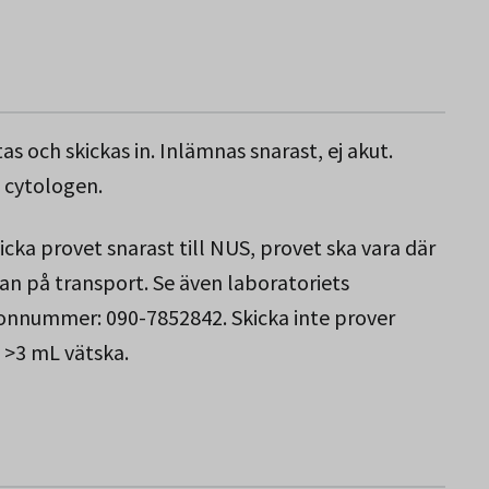
s och skickas in. Inlämnas snarast, ej akut.
l cytologen.
icka provet snarast till NUS, provet ska vara där
tan på transport. Se även laboratoriets
onnummer: 090-7852842. Skicka inte prover
 >3 mL vätska.