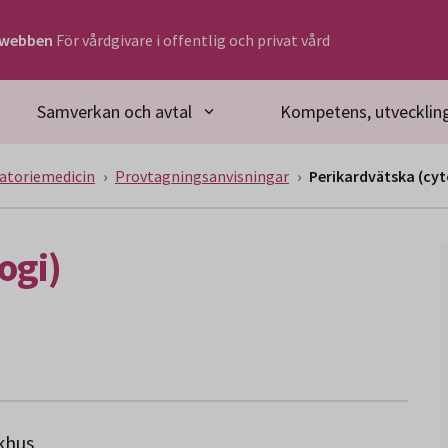
rwebben
För vårdgivare i offentlig och privat vård
Samverkan och avtal
Kompetens, utveckling
atoriemedicin
Provtagningsanvisningar
Perikardvätska (cyt
ogi)
ukhus