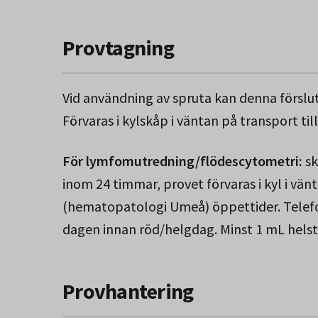
Provtagning
Vid användning av spruta kan denna försluta
Förvaras i kylskåp i väntan på transport til
För lymfomutredning/flödescytometri:
sk
inom 24 timmar, provet förvaras i kyl i vän
(hematopatologi Umeå) öppettider. Telef
dagen innan röd/helgdag. Minst 1 mL helst
Provhantering