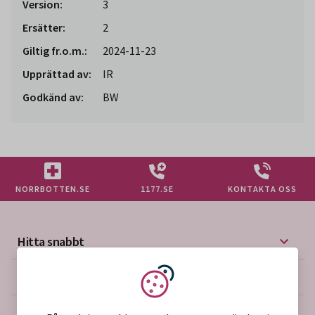
Version:
3
Ersätter:
2
Giltig fr.o.m.:
2024-11-23
Upprättad av:
IR
Godkänd av:
BW
NORRBOTTEN.SE
1177.SE
KONTAKTA OSS
Hitta snabbt
Mer på vårdgivarwebben
Vi använder kakor
Om webbplatsen