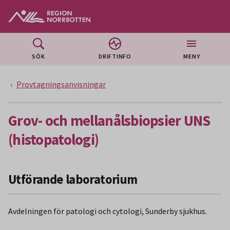
Gå till huvudmeny
Gå till övergripande innehåll
Gå till sidfoten
SÖK
DRIFTINFO
MENY
Provtagningsanvisningar
Grov- och mellanålsbiopsier UNS
(histopatologi)
Utförande laboratorium
Avdelningen för patologi och cytologi, Sunderby sjukhus.