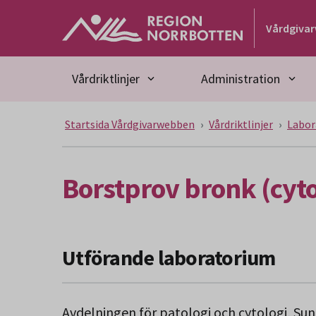
Gå till huvudmeny
Gå till övergripande innehåll
Gå till sidfoten
Vårdgiva
Vårdriktlinjer
Administration
Startsida Vårdgivarwebben
Vårdriktlinjer
Labor
Borstprov bronk (cyto
Utförande laboratorium
Avdelningen för patologi och cytologi, Sun