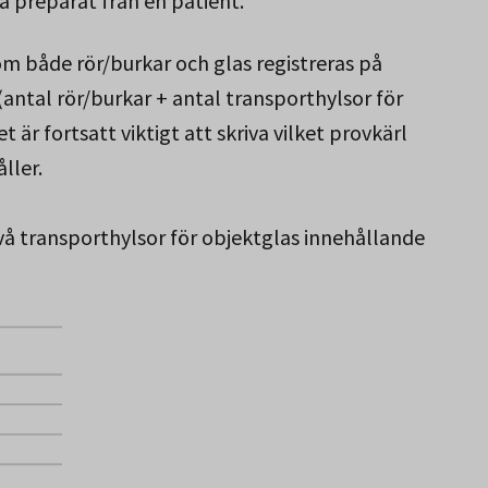
 preparat från en patient.
om både rör/burkar och glas registreras på
antal rör/burkar + antal transporthylsor för
t är fortsatt viktigt att skriva vilket provkärl
ller.
vå transporthylsor för objektglas innehållande