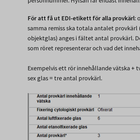
personnummer. Hylsan får endast innehålla
För att få ut EDI-etikett för alla provkärl
: 
samma remiss ska totala antalet provkärl (
objektglas) anges i fältet antal provkärl. De
som röret representerar och vad det innehå
Exempelvis ett rör innehållande vätska + t
sex glas = tre antal provkärl.