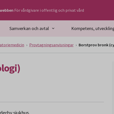
rwebben
För vårdgivare i offentlig och privat vård
Samverkan och avtal
Kompetens, utveckling
atoriemedicin
Provtagningsanvisningar
Borstprov bronk (cy
logi)
derby sjukhus.