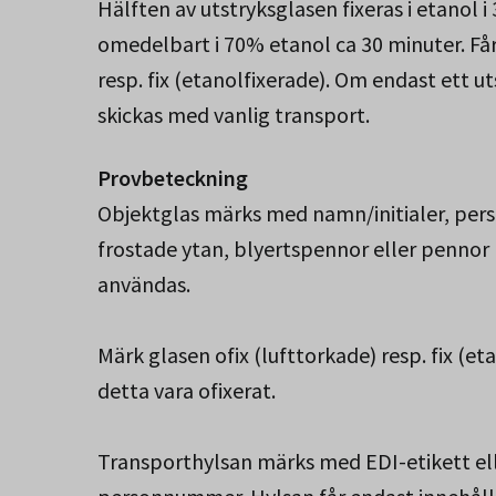
Hälften av utstryksglasen fixeras i etanol i
omedelbart i 70% etanol ca 30 minuter. Får
resp. fix (etanolfixerade). Om endast ett ut
skickas med vanlig transport.
Provbeteckning
Objektglas märks med namn/initialer, per
frostade ytan, blyertspennor eller pennor
användas.
Märk glasen ofix (lufttorkade) resp. fix (et
detta vara ofixerat.
Transporthylsan märks med EDI-etikett e