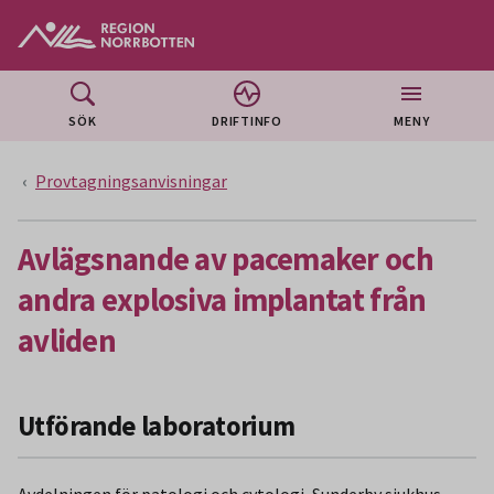
Gå till huvudmeny
Gå till övergripande innehåll
Gå till sidfoten
SÖK
DRIFTINFO
MENY
Provtagningsanvisningar
Avlägsnande av pacemaker och
andra explosiva implantat från
avliden
Utförande laboratorium
Avdelningen för patologi och cytologi, Sunderby sjukhus