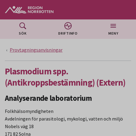
Gå till huvudmeny
Gå till övergripande innehåll
Gå till sidfoten
SÖK
DRIFTINFO
MENY
Provtagningsanvisningar
Plasmodium spp.
(Antikroppsbestämning) (Extern)
Analyserande laboratorium
Folkhälsomyndigheten
Avdelningen för parasitologi, mykologi, vatten och miljö
Nobels väg 18
171 82 Solna