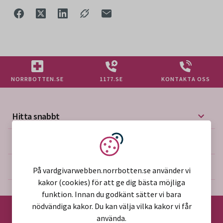
NORRBOTTEN.SE
1177.SE
KONTAKTA OSS
Hitta snabbt
Mer på vårdgivarwebben
Vi använder kakor
Om webbplatsen
På vardgivarwebben.norrbotten.se använder vi
kakor (cookies) för att ge dig bästa möjliga
funktion. Innan du godkänt sätter vi bara
nödvändiga kakor. Du kan välja vilka kakor vi får
använda.