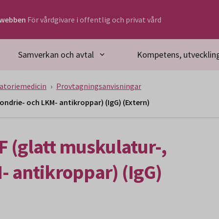
rwebben
För vårdgivare i offentlig och privat vård
Samverkan och avtal
Kompetens, utveckling
atoriemedicin
Provtagningsanvisningar
ondrie- och LKM- antikroppar) (IgG) (Extern)
F (glatt muskulatur-,
- antikroppar) (IgG)