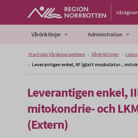
Gå till huvudmeny
Gå till övergripande innehåll
Gå till sidfoten
Vårdgiva
Vårdriktlinjer
Administration
Startsida Vårdgivarwebben
Vårdriktlinjer
Labor
Leverantigen enkel, IIF (glatt muskulatur-, mitok
Leverantigen enkel, II
mitokondrie- och LKM
(Extern)