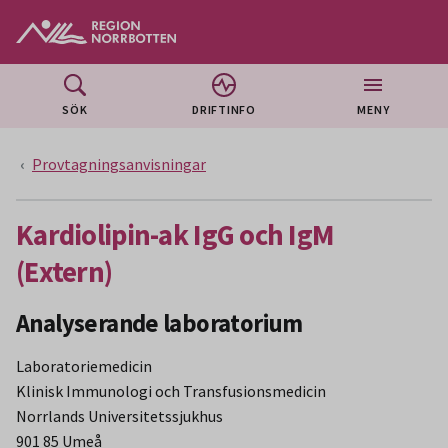
Gå till huvudmeny
Gå till övergripande innehåll
Gå till sidfoten
SÖK
DRIFTINFO
MENY
Provtagningsanvisningar
Kardiolipin-ak IgG och IgM
(Extern)
Analyserande laboratorium
Laboratoriemedicin
Klinisk Immunologi och Transfusionsmedicin
Norrlands Universitetssjukhus
901 85 Umeå