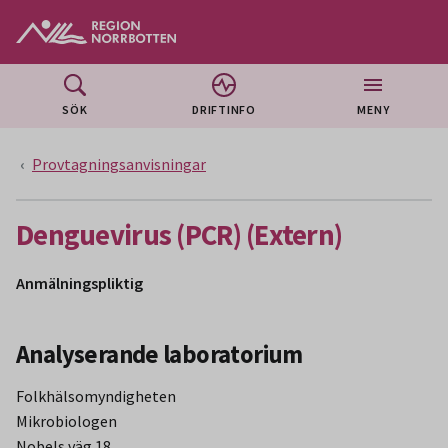
Gå till huvudmeny
Gå till övergripande innehåll
Gå till sidfoten
SÖK
DRIFTINFO
MENY
Provtagningsanvisningar
Denguevirus (PCR) (Extern)
Anmälningspliktig
Analyserande laboratorium
Folkhälsomyndigheten
Mikrobiologen
Nobels väg 18