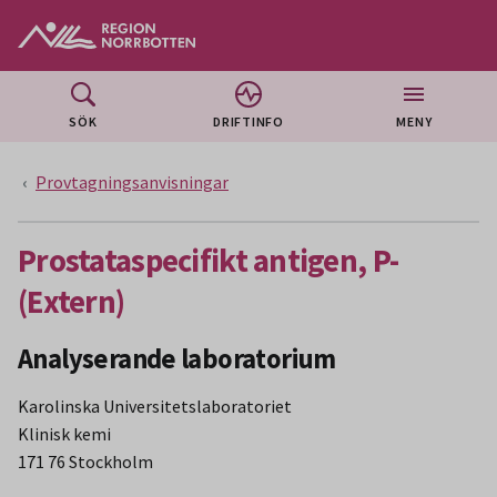
Gå till huvudmeny
Gå till övergripande innehåll
Gå till sidfoten
SÖK
DRIFTINFO
MENY
Provtagningsanvisningar
Prostataspecifikt antigen, P-
(Extern)
Analyserande laboratorium
Karolinska Universitetslaboratoriet
Klinisk kemi
171 76 Stockholm