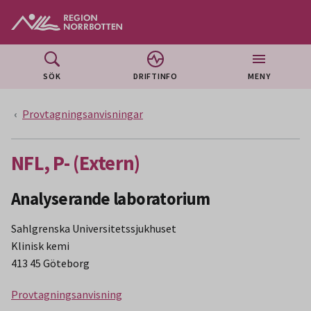
Gå till huvudmeny
Gå till övergripande innehåll
Gå till sidfoten
SÖK
DRIFTINFO
MENY
Provtagningsanvisningar
NFL, P- (Extern)
Analyserande laboratorium
Sahlgrenska Universitetssjukhuset
Klinisk kemi
413 45 Göteborg
Provtagningsanvisning