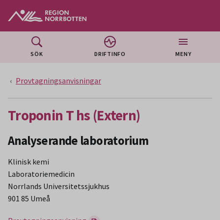
Gå till huvudmeny
Gå till övergripande innehåll
Gå till sidfoten
SÖK
DRIFTINFO
MENY
Provtagningsanvisningar
Troponin T hs (Extern)
Analyserande laboratorium
Klinisk kemi
Laboratoriemedicin
Norrlands Universitetssjukhus
901 85 Umeå