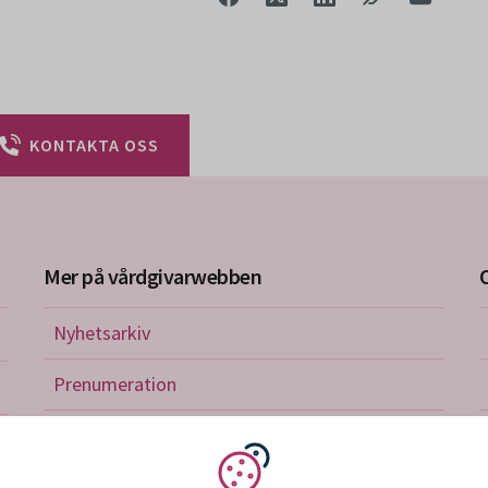
KONTAKTA OSS
Mer på vårdgivarwebben
Nyhetsarkiv
riktlinjer
Prenumeration
nistration
Utbildningskalender
verkan och avtal