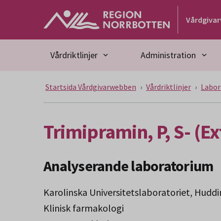
Gå till huvudmeny
Gå till övergripande innehåll
Gå till sidfoten
Vårdgiva
Vårdriktlinjer
Administration
Startsida Vårdgivarwebben
Vårdriktlinjer
Labor
Trimipramin, P, S- (Ex
Analyserande laboratorium
Karolinska Universitetslaboratoriet, Hudd
Klinisk farmakologi