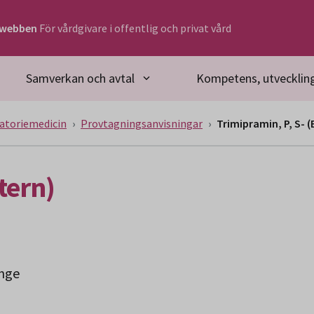
rwebben
För vårdgivare i offentlig och privat vård
Samverkan och avtal
Kompetens, utveckling
atoriemedicin
Provtagningsanvisningar
Trimipramin, P, S- (
tern)
inge