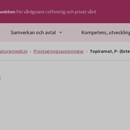
rwebben
För vårdgivare i offentlig och privat vård
Samverkan och avtal
Kompetens, utveckling
atoriemedicin
Provtagningsanvisningar
Topiramat, P- (Exte
)