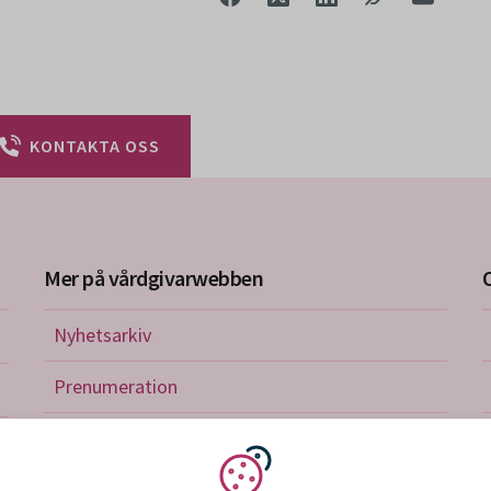
KONTAKTA OSS
Mer på vårdgivarwebben
Nyhetsarkiv
riktlinjer
Prenumeration
nistration
Utbildningskalender
verkan och avtal