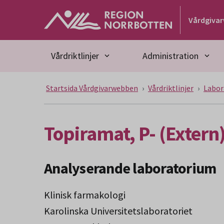
Gå till huvudmeny
Gå till övergripande innehåll
Gå till sidfoten
Vårdgiva
Vårdriktlinjer
Administration
Startsida Vårdgivarwebben
Vårdriktlinjer
Labor
Topiramat, P- (Extern
Analyserande laboratorium
Klinisk farmakologi
Karolinska Universitetslaboratoriet