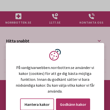
NORRBOTTEN.SE
1177.SE
KONTAKTA OSS
Hitta snabbt
Mer på vårdgivarwebben
Vi använder kakor
Om webbplatsen
På vardgivarwebben.norrbotten.se använder vi
kakor (cookies) för att ge dig bästa möjliga
funktion. Innan du godkänt sätter vi bara
nödvändiga kakor. Du kan välja vilka kakor vi får
använda.
©2026 Region Norrbotten
Hantera kakor
Godkänn kakor
Alla rättigheter reserverade