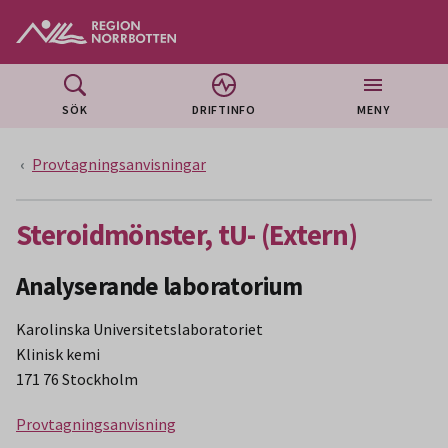
Gå till huvudmeny
Gå till övergripande innehåll
Gå till sidfoten
SÖK
DRIFTINFO
MENY
Provtagningsanvisningar
Steroidmönster, tU- (Extern)
Analyserande laboratorium
Karolinska Universitetslaboratoriet
Klinisk kemi
171 76 Stockholm
Provtagningsanvisning