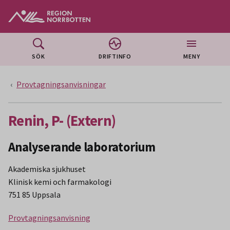
Gå till huvudmeny
Gå till övergripande innehåll
Gå till sidfoten
SÖK
DRIFTINFO
MENY
Provtagningsanvisningar
Renin, P- (Extern)
Analyserande laboratorium
Akademiska sjukhuset
Klinisk kemi och farmakologi
751 85 Uppsala
Provtagningsanvisning