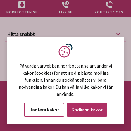
NORRBOTTEN.SE
1177.SE
KONTAKTA OSS
Hitta snabbt
Mer på vårdgivarwebben
Vi använder kakor
Om webbplatsen
På vardgivarwebben.norrbotten.se använder vi
kakor (cookies) för att ge dig bästa möjliga
funktion. Innan du godkänt sätter vi bara
nödvändiga kakor. Du kan välja vilka kakor vi får
använda.
©2026 Region Norrbotten
Hantera kakor
Godkänn kakor
Alla rättigheter reserverade