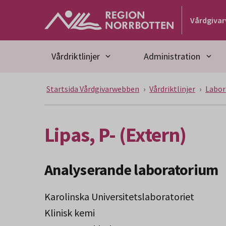
Gå till huvudmeny
Gå till övergripande innehåll
Gå till sidfoten
Vårdgiva
Vårdriktlinjer
Administration
Startsida Vårdgivarwebben
Vårdriktlinjer
Labor
Lipas, P- (Extern)
Analyserande laboratorium
Karolinska Universitetslaboratoriet
Klinisk kemi