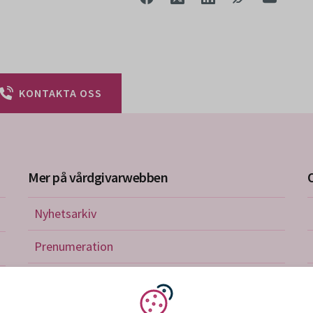
KONTAKTA OSS
Mer på vårdgivarwebben
Nyhetsarkiv
riktlinjer
Prenumeration
nistration
Utbildningskalender
verkan och avtal