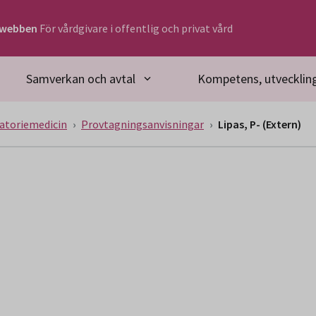
rwebben
För vårdgivare i offentlig och privat vård
Samverkan och avtal
Kompetens, utveckling
atoriemedicin
Provtagningsanvisningar
Lipas, P- (Extern)