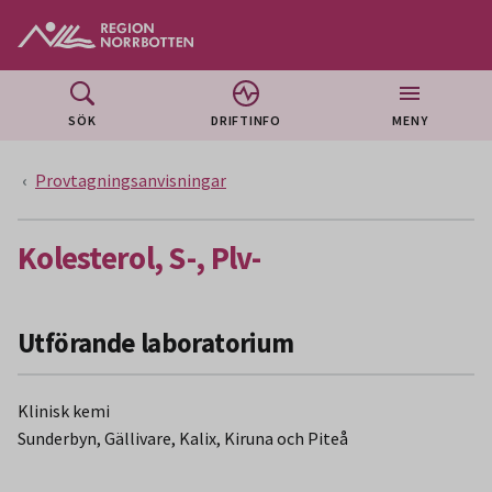
Gå till huvudmeny
Gå till övergripande innehåll
Gå till sidfoten
SÖK
DRIFTINFO
MENY
Provtagningsanvisningar
Kolesterol, S-, Plv-
Utförande laboratorium
Klinisk kemi
Sunderbyn, Gällivare, Kalix, Kiruna och Piteå