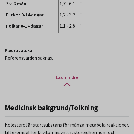
2 v-6 mån
1,7 - 6,1 ”
Flickor 0-14 dagar
1,2 - 3,2 ”
Pojkar 0-14 dagar
1,1 - 2,8 ”
Pleuravätska
Referensvärden saknas.
Läs mindre
Medicinsk bakgrund/Tolkning
Kolesterol är startsubstans för många metabola reaktioner,
till exempel för D-vitaminsyntes, steroidhormon- och