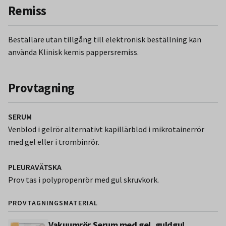
Remiss
Beställare utan tillgång till elektronisk beställning kan
använda Klinisk kemis pappersremiss.
Provtagning
SERUM
Venblod i gelrör alternativt kapillärblod i mikrotainerrör
med gel eller i trombinrör.
PLEURAVÄTSKA
Prov tas i polypropenrör med gul skruvkork.
PROVTAGNINGSMATERIAL
Vakuumrör Serum med gel, guldgul,