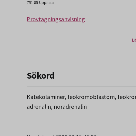
751 85 Uppsala
Provtagningsanvisning
L
Sökord
Katekolaminer, feokromoblastom, feokr
adrenalin, noradrenalin