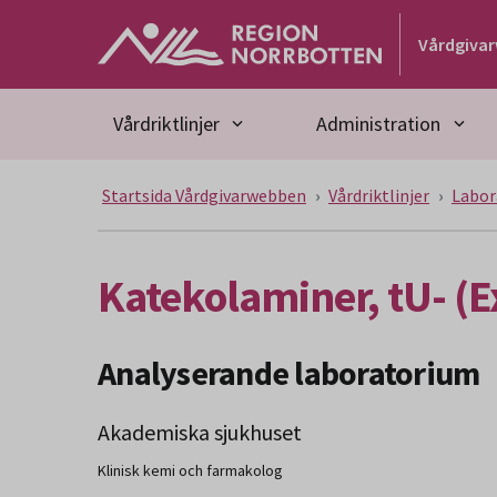
Gå till huvudmeny
Gå till övergripande innehåll
Gå till sidfoten
Vårdgiva
Vårdriktlinjer
Administration
Startsida Vårdgivarwebben
Vårdriktlinjer
Labor
Katekolaminer, tU- (E
Analyserande laboratorium
Akademiska sjukhuset
Klinisk kemi och farmakolog