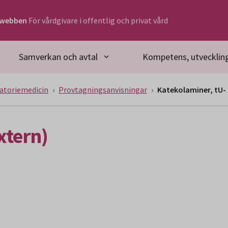
rwebben
För vårdgivare i offentlig och privat vård
Samverkan och avtal
Kompetens, utveckling
atoriemedicin
Provtagningsanvisningar
Katekolaminer, tU- 
xtern)