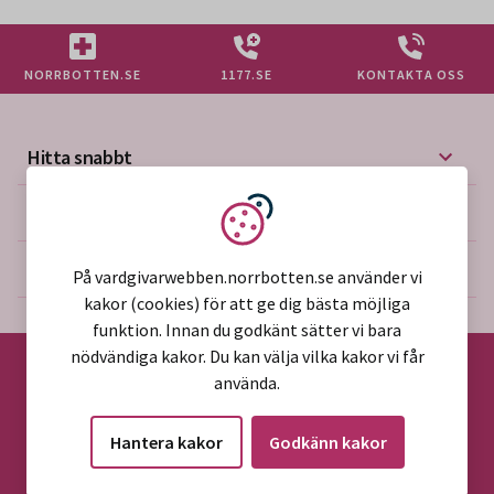
NORRBOTTEN.SE
1177.SE
KONTAKTA OSS
Hitta snabbt
Mer på vårdgivarwebben
Vi använder kakor
Om webbplatsen
På vardgivarwebben.norrbotten.se använder vi
kakor (cookies) för att ge dig bästa möjliga
funktion. Innan du godkänt sätter vi bara
nödvändiga kakor. Du kan välja vilka kakor vi får
använda.
©2026 Region Norrbotten
Hantera kakor
Godkänn kakor
Alla rättigheter reserverade