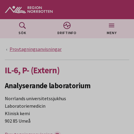
Gå till huvudmeny
Gå till övergripande innehåll
Gå till sidfoten
SÖK
DRIFTINFO
MENY
Provtagningsanvisningar
IL-6, P- (Extern)
Analyserande laboratorium
Norrlands universitetssjukhus
Laboratoriemedicin
Klinisk kemi
902 85 Umeå