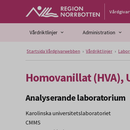
Gå till huvudmeny
Gå till övergripande innehåll
Gå till sidfoten
Vårdgiva
Vårdriktlinjer
Administration
Startsida Vårdgivarwebben
Vårdriktlinjer
Labor
Homovanillat (HVA), U
Analyserande laboratorium
Karolinska universitetslaboratoriet
CMMS