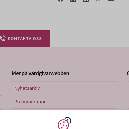
KONTAKTA OSS
Mer på vårdgivarwebben
Nyhetsarkiv
riktlinjer
Prenumeration
nistration
Utbildningskalender
verkan och avtal