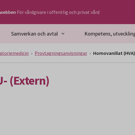
rwebben
För vårdgivare i offentlig och privat vård
Samverkan och avtal
Kompetens, utveckling
atoriemedicin
Provtagningsanvisningar
Homovanillat (HVA),
- (Extern)