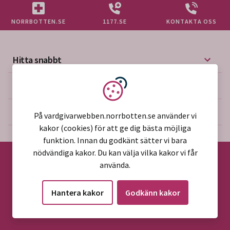
NORRBOTTEN.SE
1177.SE
KONTAKTA OSS
Hitta snabbt
Mer på vårdgivarwebben
Vi använder kakor
Om webbplatsen
På vardgivarwebben.norrbotten.se använder vi
kakor (cookies) för att ge dig bästa möjliga
funktion. Innan du godkänt sätter vi bara
nödvändiga kakor. Du kan välja vilka kakor vi får
använda.
©2026 Region Norrbotten
Hantera kakor
Godkänn kakor
Alla rättigheter reserverade