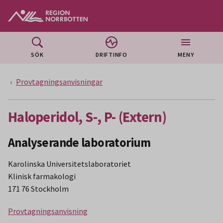
Gå till huvudmeny
Gå till övergripande innehåll
Gå till sidfoten
SÖK
DRIFTINFO
MENY
Provtagningsanvisningar
Haloperidol, S-, P- (Extern)
Analyserande laboratorium
Karolinska Universitetslaboratoriet
Klinisk farmakologi
171 76 Stockholm
Provtagningsanvisning