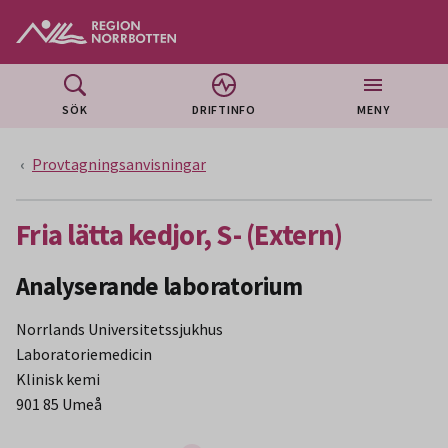
Gå till huvudmeny
Gå till övergripande innehåll
Gå till sidfoten
SÖK
DRIFTINFO
MENY
Provtagningsanvisningar
Fria lätta kedjor, S- (Extern)
Analyserande laboratorium
Norrlands Universitetssjukhus
Laboratoriemedicin
Klinisk kemi
901 85 Umeå