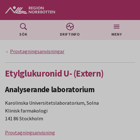
Gå till huvudmeny
Gå till övergripande innehåll
Gå till sidfoten
SÖK
DRIFTINFO
MENY
Provtagningsanvisningar
Etylglukuronid U- (Extern)
Analyserande laboratorium
Karolinska Universitetslaboratorium, Solna
Klinisk farmakologi
141 86 Stockholm
Provtagningsanvisning