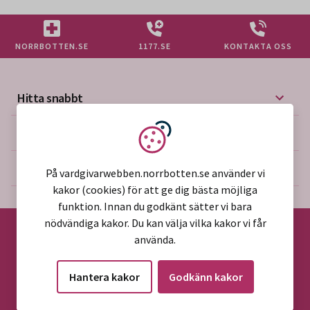
NORRBOTTEN.SE
1177.SE
KONTAKTA OSS
Hitta snabbt
Mer på vårdgivarwebben
Vi använder kakor
Om webbplatsen
På vardgivarwebben.norrbotten.se använder vi
kakor (cookies) för att ge dig bästa möjliga
funktion. Innan du godkänt sätter vi bara
nödvändiga kakor. Du kan välja vilka kakor vi får
använda.
©2026 Region Norrbotten
Hantera kakor
Godkänn kakor
Alla rättigheter reserverade