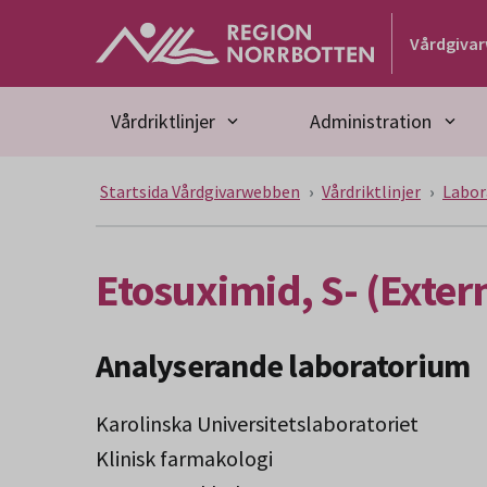
Gå till huvudmeny
Gå till övergripande innehåll
Gå till sidfoten
Vårdgiva
Vårdriktlinjer
Administration
Startsida Vårdgivarwebben
Vårdriktlinjer
Labor
Etosuximid, S- (Exter
Analyserande laboratorium
Karolinska Universitetslaboratoriet
Klinisk farmakologi