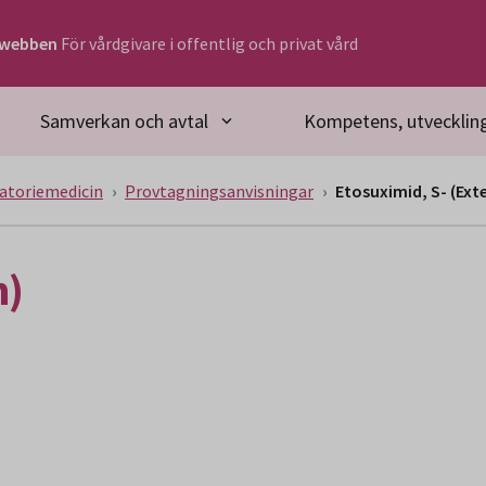
rwebben
För vårdgivare i offentlig och privat vård
Samverkan och avtal
Kompetens, utveckling
atoriemedicin
Provtagningsanvisningar
Etosuximid, S- (Ext
n)