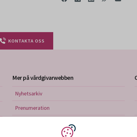
KONTAKTA OSS
Mer på vårdgivarwebben
Nyhetsarkiv
riktlinjer
Prenumeration
nistration
Utbildningskalender
verkan och avtal