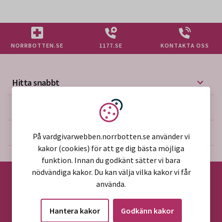
NORRBOTTEN.SE
1177.SE
KONTAKTA OSS
Hitta snabbt
Mer på vårdgivarwebben
Vi använder kakor
Om webbplatsen
På vardgivarwebben.norrbotten.se använder vi
kakor (cookies) för att ge dig bästa möjliga
funktion. Innan du godkänt sätter vi bara
nödvändiga kakor. Du kan välja vilka kakor vi får
använda.
©2026 Region Norrbotten
Hantera kakor
Godkänn kakor
Alla rättigheter reserverade