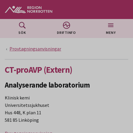
Gå till huvudmeny
Gå till övergripande innehåll
Gå till sidfoten
SÖK
DRIFTINFO
MENY
Provtagningsanvisningar
CT-proAVP (Extern)
Analyserande laboratorium
Klinisk kemi
Universitetssjukhuset
Hus 448, K plan 11
581 85 Linköping