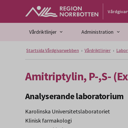
Gå till huvudmeny
Gå till övergripande innehåll
Gå till sidfoten
Vårdgiva
Vårdriktlinjer
Administration
Startsida Vårdgivarwebben
Vårdriktlinjer
Labor
Amitriptylin, P-,S- (E
Analyserande laboratorium
Karolinska Universitetslaboratoriet
Klinisk farmakologi