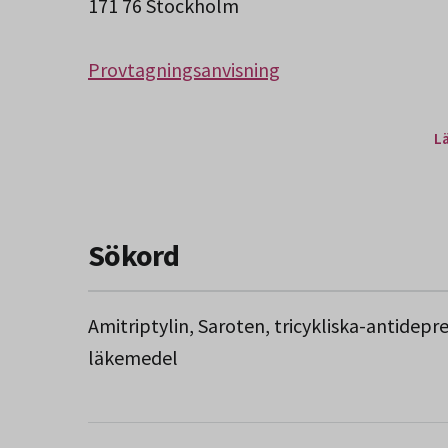
171 76 Stockholm
Provtagningsanvisning
L
Sökord
Amitriptylin, Saroten, tricykliska-antidepr
läkemedel