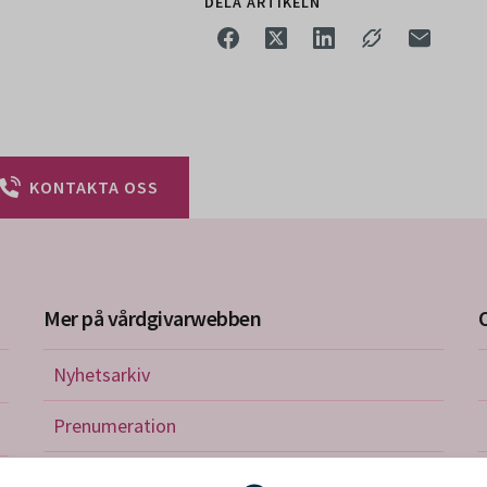
DELA ARTIKELN
KONTAKTA OSS
Mer på vårdgivarwebben
Nyhetsarkiv
riktlinjer
Prenumeration
nistration
Utbildningskalender