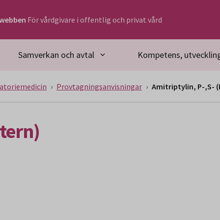
rwebben
För vårdgivare i offentlig och privat vård
Samverkan och avtal
Kompetens, utveckling
atoriemedicin
Provtagningsanvisningar
Amitriptylin, P-,S- 
xtern)