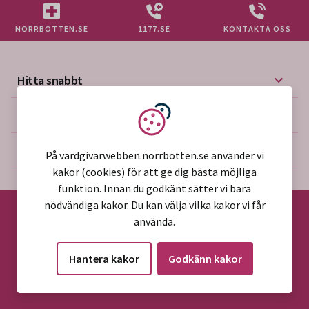
NORRBOTTEN.SE
1177.SE
KONTAKTA OSS
Hitta snabbt
Mer på vårdgivarwebben
Vi använder kakor
Om webbplatsen
På vardgivarwebben.norrbotten.se använder vi
kakor (cookies) för att ge dig bästa möjliga
funktion. Innan du godkänt sätter vi bara
nödvändiga kakor. Du kan välja vilka kakor vi får
använda.
©2026 Region Norrbotten
Hantera kakor
Godkänn kakor
Alla rättigheter reserverade