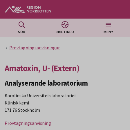
Gå till huvudmeny
Gå till övergripande innehåll
Gå till sidfoten
SÖK
DRIFTINFO
MENY
Provtagningsanvisningar
Amatoxin, U- (Extern)
Analyserande laboratorium
Karolinska Universitetslaboratoriet
Klinisk kemi
171 76 Stockholm
Provtagningsanvisning