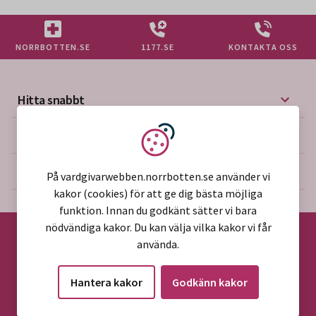
NORRBOTTEN.SE
1177.SE
KONTAKTA OSS
Hitta snabbt
Mer på vårdgivarwebben
Vi använder kakor
Om webbplatsen
På vardgivarwebben.norrbotten.se använder vi
kakor (cookies) för att ge dig bästa möjliga
funktion. Innan du godkänt sätter vi bara
nödvändiga kakor. Du kan välja vilka kakor vi får
använda.
©2026 Region Norrbotten
Hantera kakor
Godkänn kakor
Alla rättigheter reserverade