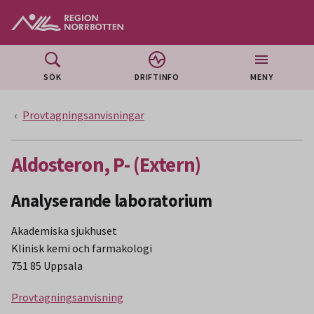
Gå till huvudmeny
Gå till övergripande innehåll
Gå till sidfoten
SÖK
DRIFTINFO
MENY
Provtagningsanvisningar
Aldosteron, P- (Extern)
Analyserande laboratorium
Akademiska sjukhuset
Klinisk kemi och farmakologi
751 85 Uppsala
Provtagningsanvisning