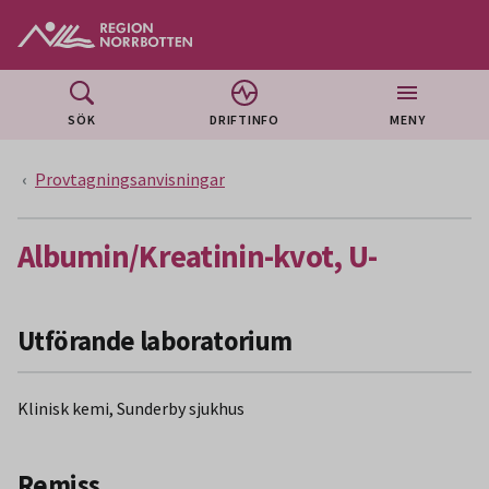
Gå till huvudmeny
Gå till övergripande innehåll
Gå till sidfoten
SÖK
DRIFTINFO
MENY
Provtagningsanvisningar
Albumin/Kreatinin-kvot, U-
Utförande laboratorium
Klinisk kemi, Sunderby sjukhus
Remiss