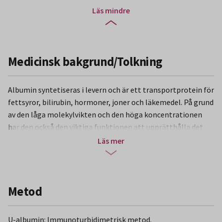
Läs mindre
Medicinsk bakgrund/Tolkning
Albumin syntetiseras i levern och är ett transportprotein för
fettsyror, bilirubin, hormoner, joner och läkemedel. På grund
av den låga molekylvikten och den höga koncentrationen
har den också den viktiga funktionen att upprätthålla det
kolloidosmotiska trycket.
Läs mer
Normalt finns inte albumin i urin, utan förekomst tyder på
njursjukdom. Albuminmängden beror på antalet fungerande
njurglomeruli, graden av permeabilitetsrubbning i dessa
Metod
glomeruli samt på albuminkoncentrationen i plasma.
Albuminkoncentration i urin utförs främst vid uppföljning av
U-albumin: Immunoturbidimetrisk metod.