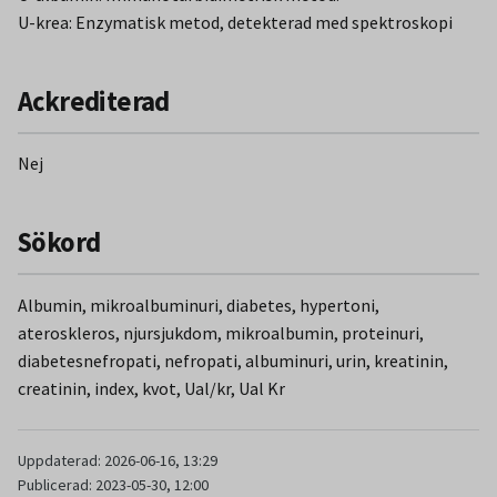
fall med njursjukdom, hypertoni och diabetes.
U-krea: Enzymatisk metod, detekterad med spektroskopi
För att minimera diuresens inflytande på bestämning av
albuminurigrad vid analys av stickprov kan kvoten av
Ackrediterad
albumin/kreatinin användas. Urinutsöndringen av albumin,
mätt som mg/mmol kreatinin är alltid positivt korrelerad
Nej
till såväl insjuknande i kardiovaskulär sjukdom som död.
Sökord
Albumin, mikroalbuminuri, diabetes, hypertoni,
ateroskleros, njursjukdom, mikroalbumin, proteinuri,
diabetesnefropati, nefropati, albuminuri, urin, kreatinin,
creatinin, index, kvot, Ual/kr, Ual Kr
Uppdaterad: 2026-06-16, 13:29
Publicerad: 2023-05-30, 12:00