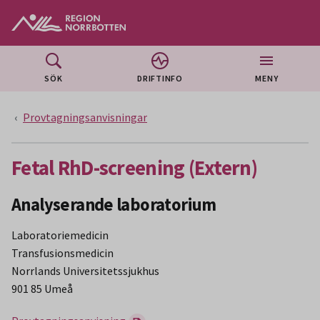
Gå till huvudmeny
Gå till övergripande innehåll
Gå till sidfoten
SÖK
DRIFTINFO
MENY
Provtagningsanvisningar
Fetal RhD-screening (Extern)
Analyserande laboratorium
Laboratoriemedicin
Transfusionsmedicin
Norrlands Universitetssjukhus
901 85 Umeå