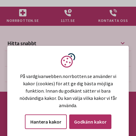
NORRBOTTEN.SE
1177.SE
KONTAKTA OSS
Hitta snabbt
Mer på vårdgivarwebben
Vi använder kakor
Om webbplatsen
På vardgivarwebben.norrbotten.se använder vi
kakor (cookies) för att ge dig bästa möjliga
funktion. Innan du godkänt sätter vi bara
nödvändiga kakor. Du kan välja vilka kakor vi får
använda.
©2026 Region Norrbotten
Hantera kakor
Godkänn kakor
Alla rättigheter reserverade