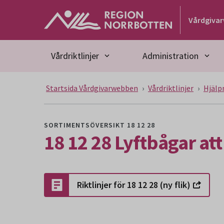
Gå till huvudmeny
Gå till övergripande innehåll
Gå till sidfoten
Vårdgiva
Vårdriktlinjer
Administration
Startsida Vårdgivarwebben
Vårdriktlinjer
Hjälp
SORTIMENTSÖVERSIKT 18 12 28
18 12 28 Lyftbågar att
Riktlinjer för 18 12 28 (ny flik)