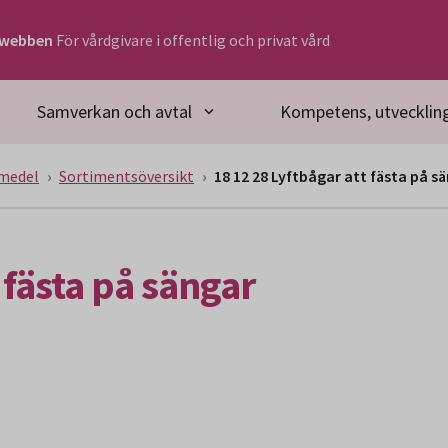
rwebben
För vårdgivare i offentlig och privat vård
Samverkan och avtal
Kompetens, utveckling
medel
Sortimentsöversikt
18 12 28 Lyftbågar att fästa på s
 fästa på sängar