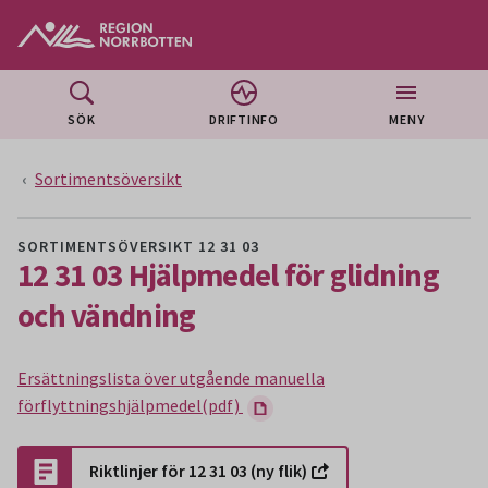
Gå till huvudmeny
Gå till övergripande innehåll
Gå till sidfoten
SÖK
DRIFTINFO
MENY
Sortimentsöversikt
SORTIMENTSÖVERSIKT 12 31 03
12 31 03 Hjälpmedel för glidning
och vändning
Ersättningslista över utgående manuella
förflyttningshjälpmedel(pdf)
Riktlinjer för 12 31 03 (ny flik)