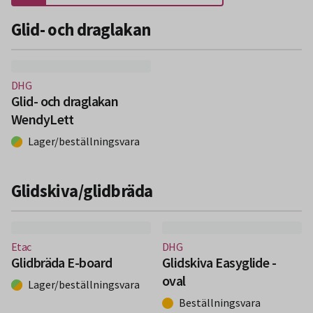
Glid- och draglakan
(Nytt fönster)
DHG
Glid- och draglakan
WendyLett
Lager/beställningsvara
Glidskiva/glidbräda
(Nytt fönster)
(Nytt fönster)
Etac
DHG
Glidbräda E-board
Glidskiva Easyglide -
oval
Lager/beställningsvara
Beställningsvara